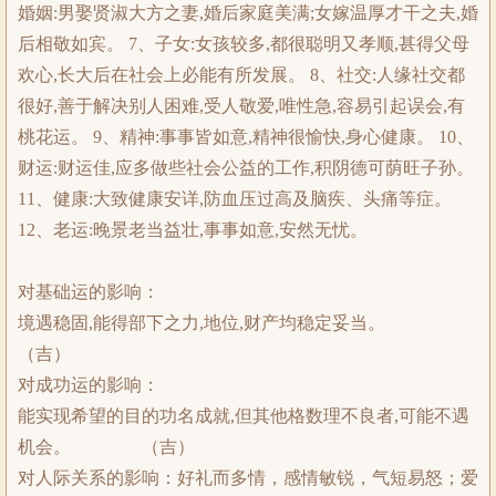
婚姻:男娶贤淑大方之妻,婚后家庭美满;女嫁温厚才干之夫,婚
后相敬如宾。 7、子女:女孩较多,都很聪明又孝顺,甚得父母
欢心,长大后在社会上必能有所发展。 8、社交:人缘社交都
很好,善于解决别人困难,受人敬爱,唯性急,容易引起误会,有
桃花运。 9、精神:事事皆如意,精神很愉快,身心健康。 10、
财运:财运佳,应多做些社会公益的工作,积阴德可荫旺子孙。
11、健康:大致健康安详,防血压过高及脑疾、头痛等症。
12、老运:晚景老当益壮,事事如意,安然无忧。
对基础运的影响：
境遇稳固,能得部下之力,地位,财产均稳定妥当。
（吉）
对成功运的影响：
能实现希望的目的功名成就,但其他格数理不良者,可能不遇
机会。 （吉）
对人际关系的影响：好礼而多情，感情敏锐，气短易怒；爱