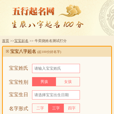
首页
>>
宝宝起名
>> 牛奕骁姓名测试打分
※
宝宝八字起名
(起100分好名字)
宝宝姓氏
宝宝性别
男孩
女孩
宝宝生日
名字形式
二字
三字
四字