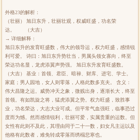
外格23的解析：
（壮丽） 旭日东升，壮丽壮观，权威旺盛，功名荣
达。 （大吉）
→ 详细解释：
旭日东升的发育旺盛数，伟大的领导运，权力旺盛，感情锐
利可爱。 诗曰：旭日东升势壮当，男属头领女寡向，终至
荣达功名显，龙虎添翼声势强。 旭日东升发育旺盛数。
（大吉） 基业：首领、君臣、暗禄、财库、进宅、学士。
家庭；男人园地，女人则零落，人格此数多克夫。 含义：
伟大昌隆之运。威势冲天之象，微贱出身，逐渐长大，终至
首领。有如凯旋之将，猛虎添翼之势。权力旺盛，致胜事
业，功名荣达，大志大业可成。但平常气血强旺，临事恐过
度而为憾。然而感情锐利，壮丽可爱，实属贵重的运数。但
女性有此则不及此，其理由同于二十一数，妇女凡主运以及
他格有此数者，难免转成零落而绣榻悲寒也。