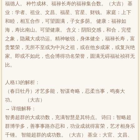
福德人。 种竹成林、福禄长寿的福禄集合数。（大吉） 基
业：学者、祖业、文昌、福星、官星、财钱。 家庭：上下
和睦，相互合作，可望圆满，子女多荫。 健康：福禄如
海，寿比南山。可望健康。 含义：阴阳交感，和合，完璧
之象，隐藏大成功运。精神敏锐，身体健全，福禄长寿，富
贵繁荣，无所不至或为中兴之祖，或在他乡成家，或复兴绝
家。即或不如此，也会博得功名荣誉，圆满无碍福祉祯祥无
比。
人格13的解析：
（春日牡丹）才艺多能，智谋奇略，忍柔当事，鸣奏大
功。 （大吉）
→ 详细解释：
智勇超群的大成功数，充满智慧是其特点。 诗曰：智略超
群博学多，善事事路亦忍和，功业成就得富荣，艺才相身乐
千锺。 智能超群的成功数。（大吉） 基业：大官、文昌、