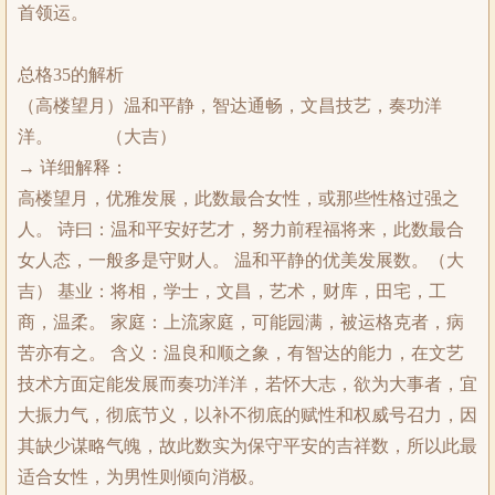
首领运。
总格35的解析
（高楼望月）温和平静，智达通畅，文昌技艺，奏功洋
洋。 （大吉）
→ 详细解释：
高楼望月，优雅发展，此数最合女性，或那些性格过强之
人。 诗曰：温和平安好艺才，努力前程福将来，此数最合
女人态，一般多是守财人。 温和平静的优美发展数。（大
吉） 基业：将相，学士，文昌，艺术，财库，田宅，工
商，温柔。 家庭：上流家庭，可能园满，被运格克者，病
苦亦有之。 含义：温良和顺之象，有智达的能力，在文艺
技术方面定能发展而奏功洋洋，若怀大志，欲为大事者，宜
大振力气，彻底节义，以补不彻底的赋性和权威号召力，因
其缺少谋略气魄，故此数实为保守平安的吉祥数，所以此最
适合女性，为男性则倾向消极。