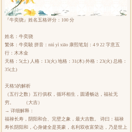
『牛奕骁』姓名五格评分：100 分
姓名：牛奕骁
繁体：牛奕驍 拼音：niú yì xiāo 康熙笔划：4 9 22 字意五
行：木木金
天格：5(土) 人格：13(火) 地格：31(木) 外格：23(火) 总格：
35(土)
天格5的解析
（五行之数）五行俱权，循环相生，圆通畅达，福祉无
穷。 （大吉）
→ 详细解释：
福禄长寿，阴阳和合、完壁之象，最大吉数。 诗曰：福禄
寿长阴阳和，心身健全是英豪，名利双收富荣达，乃是世上