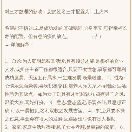
对三才数理的影响：您的姓名三才配置为：土火木
希望能平稳达成,易成功发展,基础稳固,心身平安,可得幸福长
寿的配置。但有患脑疾的缺点。 （吉）
→ 详细解释：
1、总论:为人聪明急智又活泼,具有领导才能,是很好的企业
人才,或担任主管工作都很适合,只要不太性急,事事都可顺利
成功发展。天运五行属水,一生难发展,晚景较佳。 2、性格:
心情乐观而豪爽,喜欢积极交往,培养人际关系,不耐独处生活,
性急为其缺点。如为女子则具有才华和魅力,颇有男子之风,
温柔大方,喜好打扮。 3、意志:意志坚定,乐观奋斗,且思想正
确,可以一展抱负,名利双收之发展吉运。 4、事业:只要不操
之过急,事业会有很大的发展,且遇困难时也有贵人相助。
5、家庭:家庭生活甜蜜和谐,子女亦孝顺,是幸福的家庭。 6、