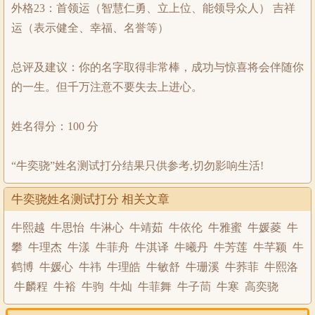
外格23：首领运（智慧仁勇、立上位、能领导众人） 吉祥
运（表示健全、幸福、名誉等）
总评及建议：你的名字取得非常棒，成功与惊喜将会伴随你
的一生。但千万注意不要失去上进心。
姓名得分：100 分
“牛奕骁”姓名测试打分结果只供参考,切勿影响生活!
牛奕骁姓名测试打分 相关文章
牛熙越
牛思怡
牛淋心
牛靖茹
牛依伦
牛雅蜜
牛媛菱
牛
攀
牛理杰
牛漾
牛菲舟
牛淇译
牛曦丹
牛芳莲
牛芊颖
牛
鹤博
牛媛心
牛祎
牛理皓
牛敏舒
牛珊溪
牛荞菲
牛熙洛
牛麟程
牛裕
牛驹
牛灿
牛菲舞
牛子茼
牛寒
高奕骁