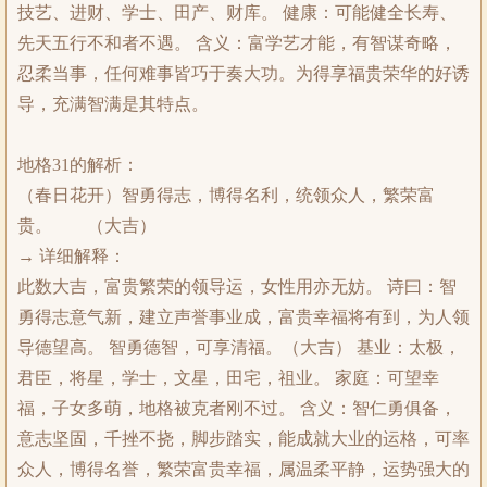
技艺、进财、学士、田产、财库。 健康：可能健全长寿、
先天五行不和者不遇。 含义：富学艺才能，有智谋奇略，
忍柔当事，任何难事皆巧于奏大功。为得享福贵荣华的好诱
导，充满智满是其特点。
地格31的解析：
（春日花开）智勇得志，博得名利，统领众人，繁荣富
贵。 （大吉）
→ 详细解释：
此数大吉，富贵繁荣的领导运，女性用亦无妨。 诗曰：智
勇得志意气新，建立声誉事业成，富贵幸福将有到，为人领
导德望高。 智勇德智，可享清福。（大吉） 基业：太极，
君臣，将星，学士，文星，田宅，祖业。 家庭：可望幸
福，子女多萌，地格被克者刚不过。 含义：智仁勇俱备，
意志坚固，千挫不挠，脚步踏实，能成就大业的运格，可率
众人，博得名誉，繁荣富贵幸福，属温柔平静，运势强大的